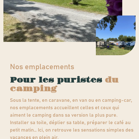
Nos emplacements
Pour les puristes
du
camping
Sous la tente, en caravane, en van ou en camping-car,
nos emplacements accueillent celles et ceux qui
aiment le camping dans sa version la plus pure.
Installer sa toile, déplier sa table, préparer le café au
petit matin… Ici, on retrouve les sensations simples des
vacances en plein air.