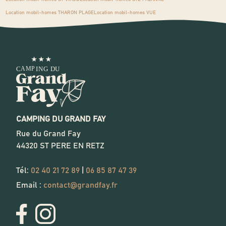
Location mobil-homes THARON PLAGE
Location mobil-homes VUE
mobil-home pour
vos vacances en
Loire Atlantique
CAMPING DU GRAND FAY
Rue du Grand Fay
44320
ST PERE EN RETZ
Tél:
02 40 21 72 89
|
06 85 87 47 39
Email :
contact@grandfay.fr