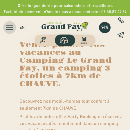
Camping du Grand Fay
Offre longue durée pour saisonniers et travailleurs
>
Nos hébergements
>
Location mobil-homes CHAUVE
Facilité de paiement, n'hésitez pas à nous contacter 06.85.87.47.39
Location mobil-
94%
EN
homes CHAUVE
Venez passer vos
vacances au
Camping Le Grand
Fay, un camping 3
étoiles à 7km de
CHAUVE.
Découvrez nos mobil-homes tout confort à
seulement 7km de CHAUVE.
Profitez de notre offre Early Booking et réservez
vos vacances dès maintenant dans un
camping