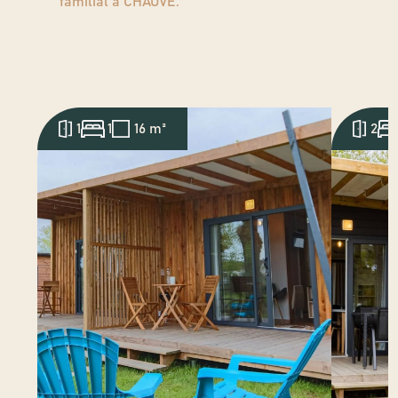
familial à CHAUVE
.
1
1
16 m²
2