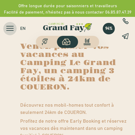
Camping du Grand Fay
Offre longue durée pour saisonniers et travailleurs
>
Nos hébergements
>
Location mobil-homes COUERON
Facilité de paiement, n'hésitez pas à nous contacter 06.85.87.47.39
Location mobil-
94%
EN
homes COUERON
Venez passer vos
vacances au
Camping Le Grand
Fay, un camping 3
étoiles à 24km de
COUERON.
Découvrez nos mobil-homes tout confort à
seulement 24km de COUERON.
Profitez de notre offre Early Booking et réservez
vos vacances dès maintenant dans un
camping