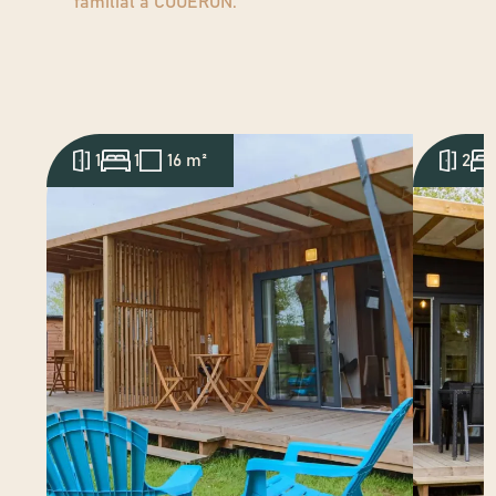
familial à COUERON
.
1
1
16 m²
2