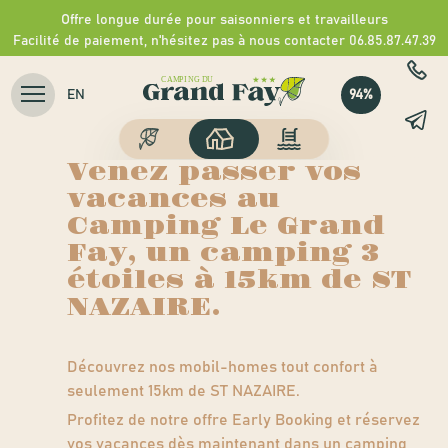
Camping du Grand Fay
Offre longue durée pour saisonniers et travailleurs
>
Nos hébergements
>
Location mobil-homes ST
NAZAIRE
Facilité de paiement, n'hésitez pas à nous contacter 06.85.87.47.39
Location mobil-
94%
EN
homes ST NAZAIRE
Venez passer vos
vacances au
Camping Le Grand
Fay, un camping 3
étoiles à 15km de ST
NAZAIRE.
Découvrez nos mobil-homes tout confort à
seulement 15km de ST NAZAIRE.
Profitez de notre offre Early Booking et réservez
vos vacances dès maintenant dans un
camping