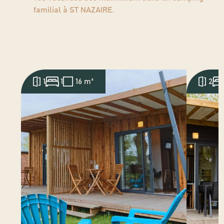
familial à ST NAZAIRE
.
1
1
16 m²
2