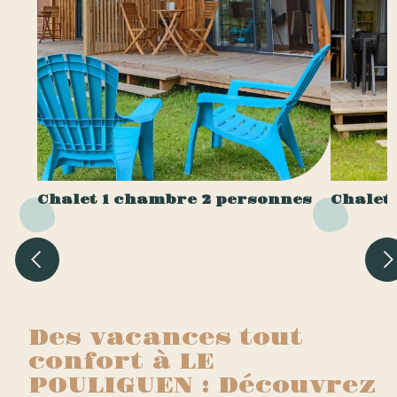
Chalet 1 chambre 2 personnes
Chalet
Des vacances tout
confort à LE
POULIGUEN : Découvrez