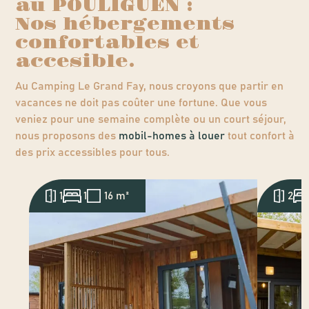
au POULIGUEN :
Nos hébergements
confortables et
accesible.
Au Camping Le Grand Fay, nous croyons que partir en
vacances ne doit pas coûter une fortune. Que vous
veniez pour une semaine complète ou un court séjour,
nous proposons des
mobil-homes à louer
tout confort à
des prix accessibles pour tous.
1
1
16 m²
2