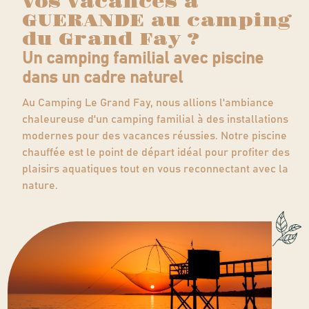
vos vacances à
GUERANDE au camping
du Grand Fay ?
Un camping familial avec piscine
dans un cadre naturel
Au Camping Le Grand Fay, nous allions l'ambiance
chaleureuse d'un camping familial à des installations
modernes pour des vacances réussies. Notre piscine
chauffée est le point de départ idéal pour profiter des
plaisirs aquatiques tout en vous reconnectant avec la
nature.