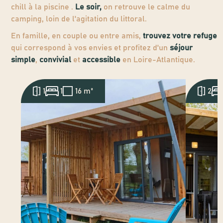
chill à la piscine .
Le soir,
on retrouve le calme du
camping, loin de l'agitation du littoral.
En famille, en couple ou entre amis,
trouvez votre refuge
qui correspond à vos envies et profitez d'un
séjour
simple
,
convivial
et
accessible
en Loire-Atlantique.
1
1
16 m²
2