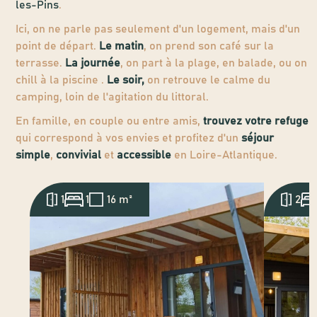
les-Pins
.
Ici, on ne parle pas seulement d'un logement, mais d'un
point de départ.
Le matin
, on prend son café sur la
terrasse.
La journée
, on part à la plage, en balade, ou on
chill à la piscine .
Le soir,
on retrouve le calme du
camping, loin de l'agitation du littoral.
En famille, en couple ou entre amis,
trouvez votre refuge
qui correspond à vos envies et profitez d'un
séjour
simple
,
convivial
et
accessible
en Loire-Atlantique.
1
1
16 m²
2