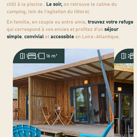
chill à la piscine .
Le soir,
on retrouve le calme du
camping, loin de l'agitation du littoral.
En famille, en couple ou entre amis,
trouvez votre refuge
qui correspond à vos envies et profitez d'un
séjour
simple
,
convivial
et
accessible
en Loire-Atlantique.
1
1
16 m²
2